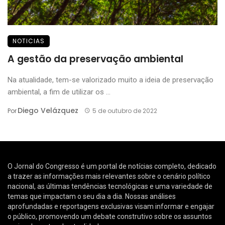
NOTICIAS
A gestão da preservação ambiental
Na atualidade, tem-se valorizado muito a ideia de preservação
ambiental, a fim de utilizar os ...
Diego Velázquez
Por
5 de outubro de 2022
O Jornal do Congresso é um portal de notícias completo, dedicado
a trazer as informações mais relevantes sobre o cenário político
nacional, as últimas tendências tecnológicas e uma variedade de
temas que impactam o seu dia a dia. Nossas análises
aprofundadas e reportagens exclusivas visam informar e engajar
o público, promovendo um debate construtivo sobre os assuntos