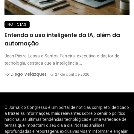
NOTICIAS
Entenda o uso inteligente da IA, além da
automação
Jean Pierre Lessa e Santos Ferreira, executivo e diretor de
tecnologia, destaca que a inteligência ...
Diego Velázquez
Por
27 de abril de 2026
O Jornal do Congresso é um portal de notícias completo, dedicado
a trazer as informações mais relevantes sobre o cenário político
nacional, as últimas tendências tecnológicas e uma variedade de
temas que impactam o seu dia a dia. Nossas análises
aprofundadas e reportagens exclusivas visam informar e engajar