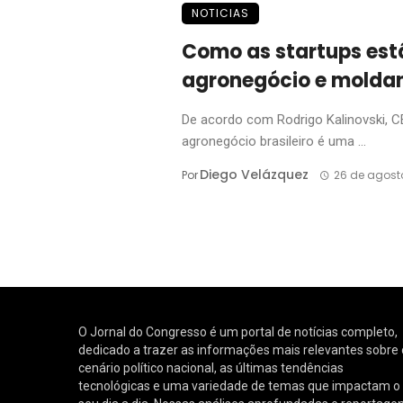
NOTICIAS
Como as startups est
agronegócio e moldan
De acordo com Rodrigo Kalinovski, 
agronegócio brasileiro é uma ...
Diego Velázquez
Por
26 de agost
O Jornal do Congresso é um portal de notícias completo,
dedicado a trazer as informações mais relevantes sobre 
cenário político nacional, as últimas tendências
tecnológicas e uma variedade de temas que impactam o