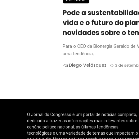
Pode a sustentabilida
vida e o futuro do pla
novidades sobre o te
Para o CEO da Bionergia Geraldo de V
uma tendência; ...
Diego Velázquez
Por
3 de setemb
O Jornal do Congresso é um portal de notícias completo,
dedicado a trazer as informações mais relevantes sobre 
cenário político nacional, as últimas tendências
tecnológicas e uma variedade de temas que impactam o