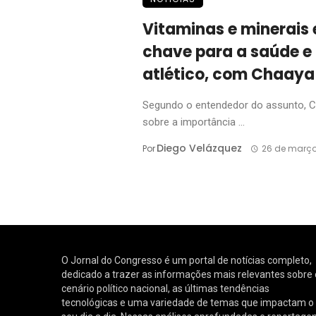
Vitaminas e minerais 
chave para a saúde 
atlético, com Chaaya
Segundo o entendedor do assunto, Ch
sobre a importância ...
Diego Velázquez
Por
26 de março
O Jornal do Congresso é um portal de notícias completo,
dedicado a trazer as informações mais relevantes sobre 
cenário político nacional, as últimas tendências
tecnológicas e uma variedade de temas que impactam o