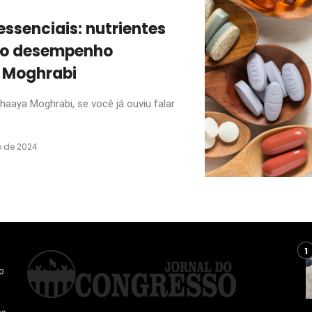
essenciais: nutrientes
e o desempenho
 Moghrabi
aaya Moghrabi, se você já ouviu falar
 de 2024
o