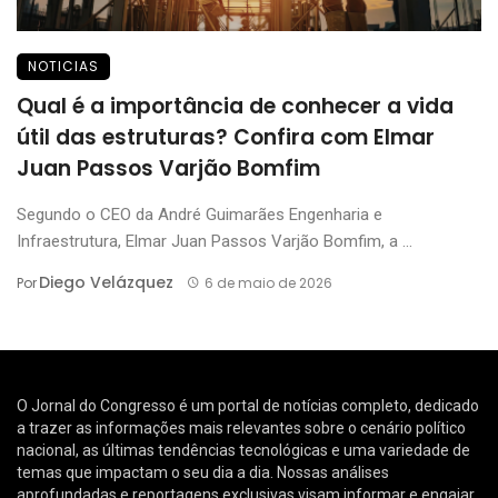
NOTICIAS
Qual é a importância de conhecer a vida
útil das estruturas? Confira com Elmar
Juan Passos Varjão Bomfim
Segundo o CEO da André Guimarães Engenharia e
Infraestrutura, Elmar Juan Passos Varjão Bomfim, a ...
Diego Velázquez
Por
6 de maio de 2026
O Jornal do Congresso é um portal de notícias completo, dedicado
a trazer as informações mais relevantes sobre o cenário político
nacional, as últimas tendências tecnológicas e uma variedade de
temas que impactam o seu dia a dia. Nossas análises
aprofundadas e reportagens exclusivas visam informar e engajar