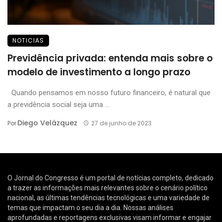
NOTICIAS
Previdência privada: entenda mais sobre o
modelo de investimento a longo prazo
Quando pensamos em nosso futuro financeiro, é natural que
a previdência social seja uma ...
Diego Velázquez
Por
27 de junho de 2023
O Jornal do Congresso é um portal de notícias completo, dedicado
a trazer as informações mais relevantes sobre o cenário político
nacional, as últimas tendências tecnológicas e uma variedade de
temas que impactam o seu dia a dia. Nossas análises
aprofundadas e reportagens exclusivas visam informar e engajar