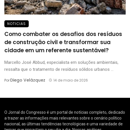
NOTICIAS
Como combater os desafios dos resíduos
de construção civil e transformar sua
cidade em um referente sustentável?
Marcello José Abbud, especialista em soluções ambientais,
ressalta que o tratamento de resíduos sólidos urbanos ...
Diego Velázquez
Por
14 de maio de 2026
O Jornal do Congresso é um portal de notícias completo, dedicado
a trazer as informações mais relevantes sobre o cenário político
nacional, as últimas tendências tecnológicas e uma variedade de
temas que impactam o seu dia a dia. Nossas análises