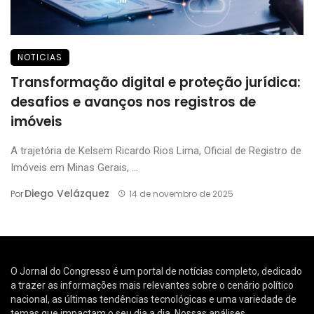
NOTICIAS
Transformação digital e proteção jurídica:
desafios e avanços nos registros de
imóveis
A trajetória de Kelsem Ricardo Rios Lima, Oficial de Registro de
Imóveis em Minas Gerais, ...
Diego Velázquez
Por
14 de novembro de 2025
O Jornal do Congresso é um portal de notícias completo, dedicado
a trazer as informações mais relevantes sobre o cenário político
nacional, as últimas tendências tecnológicas e uma variedade de
temas que impactam o seu dia a dia. Nossas análises