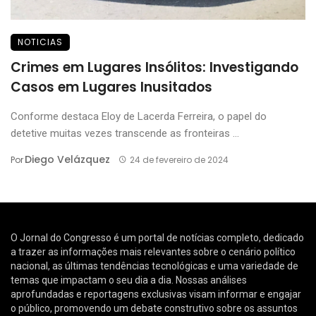
NOTICIAS
Crimes em Lugares Insólitos: Investigando
Casos em Lugares Inusitados
Conforme destaca Eloy de Lacerda Ferreira, o papel do
detetive muitas vezes transcende as fronteiras ...
Diego Velázquez
Por
24 de fevereiro de 2024
O Jornal do Congresso é um portal de notícias completo, dedicado
a trazer as informações mais relevantes sobre o cenário político
nacional, as últimas tendências tecnológicas e uma variedade de
temas que impactam o seu dia a dia. Nossas análises
aprofundadas e reportagens exclusivas visam informar e engajar
o público, promovendo um debate construtivo sobre os assuntos