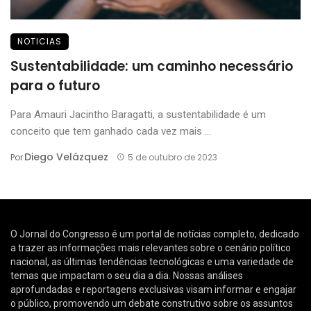
NOTICIAS
Sustentabilidade: um caminho necessário
para o futuro
Para Amauri Jacintho Baragatti, a sustentabilidade é um
conceito que tem ganhado cada vez mais ...
Diego Velázquez
Por
5 de outubro de 2023
O Jornal do Congresso é um portal de notícias completo, dedicado
a trazer as informações mais relevantes sobre o cenário político
nacional, as últimas tendências tecnológicas e uma variedade de
temas que impactam o seu dia a dia. Nossas análises
aprofundadas e reportagens exclusivas visam informar e engajar
o público, promovendo um debate construtivo sobre os assuntos