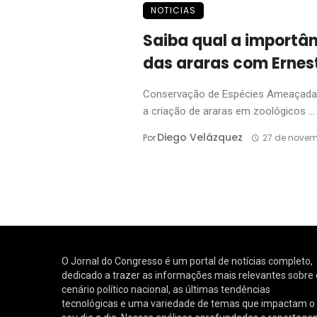
NOTICIAS
Saiba qual a importâ
das araras com Ernes
Conservação de Espécies Ameaçada
a criação de araras em zoológicos ...
Diego Velázquez
Por
27 de novem
O Jornal do Congresso é um portal de notícias completo,
dedicado a trazer as informações mais relevantes sobre 
cenário político nacional, as últimas tendências
tecnológicas e uma variedade de temas que impactam o