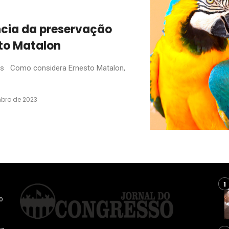
ncia da preservação
to Matalon
s Como considera Ernesto Matalon,
bro de 2023
o