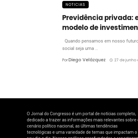
NOTICIAS
Previdência privada: 
modelo de investimen
Quando pensamos em nosso futuro fi
social seja uma ...
Diego Velázquez
Por
27 de junho 
O Jornal do Congresso é um portal de notícias completo,
dedicado a trazer as informações mais relevantes sobre 
cenário político nacional, as últimas tendências
tecnológicas e uma variedade de temas que impactam o