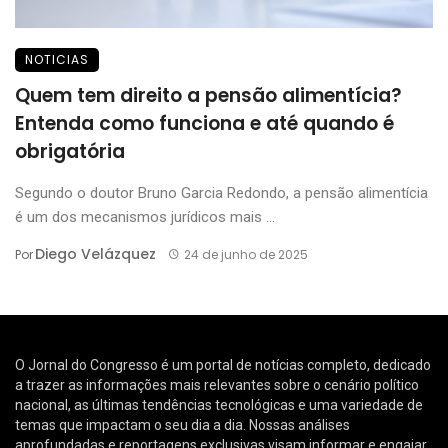
NOTICIAS
Quem tem direito a pensão alimentícia?
Entenda como funciona e até quando é
obrigatória
Segundo o doutor Bruno Garcia Redondo, a pensão alimentícia
é um dos mecanismos jurídicos mais ...
Diego Velázquez
Por
24 de junho de 2025
O Jornal do Congresso é um portal de notícias completo, dedicado
a trazer as informações mais relevantes sobre o cenário político
nacional, as últimas tendências tecnológicas e uma variedade de
temas que impactam o seu dia a dia. Nossas análises
aprofundadas e reportagens exclusivas visam informar e engajar