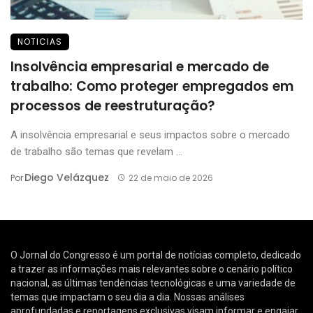
NOTICIAS
Insolvência empresarial e mercado de
trabalho: Como proteger empregados em
processos de reestruturação?
A insolvência empresarial e seus impactos sobre o mercado
de trabalho são temas que revelam ...
Diego Velázquez
Por
22 de maio de 2026
O Jornal do Congresso é um portal de notícias completo, dedicado
a trazer as informações mais relevantes sobre o cenário político
nacional, as últimas tendências tecnológicas e uma variedade de
temas que impactam o seu dia a dia. Nossas análises
aprofundadas e reportagens exclusivas visam informar e engajar