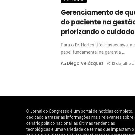
Gerenciamento de qu
do paciente na gestão
priorizando o cuidado 
Para o Dr. Hertes Ufei Hassegawa, a
papel fundamental na garantia ...
Diego Velázquez
Por
12 de julho 
O Jornal do Congresso é um portal de notícias completo,
dedicado a trazer as informações mais relevantes sobre 
cenário político nacional, as últimas tendências
tecnológicas e uma variedade de temas que impactam o