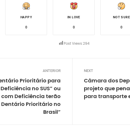
HAPPY
IN LOVE
NOT SURE
0
0
0
Post Views:
294
ANTERIOR
NEXT
tário Prioritário para
Câmara dos Dep
Deficiência no SUS” ou
projeto que pena
 com Deficiência terão
para transporte e
entário Prioritário no
Brasil”