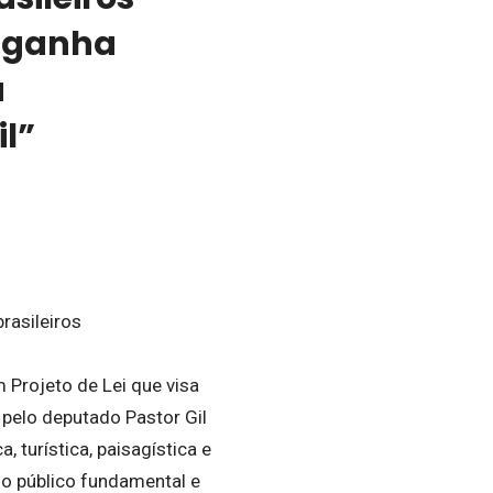
l ganha
u
l”
rasileiros
rojeto de Lei que visa
 pelo deputado Pastor Gil
, turística, paisagística e
o público fundamental e