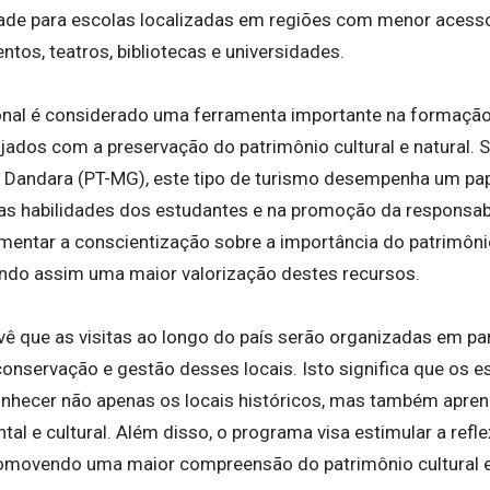
ade para escolas localizadas em regiões com menor acesso
tos, teatros, bibliotecas e universidades.
onal é considerado uma ferramenta importante na formaçã
jados com a preservação do patrimônio cultural e natural. 
 Dandara (PT-MG), este tipo de turismo desempenha um pap
s habilidades dos estudantes e na promoção da responsabil
mentar a conscientização sobre a importância do patrimônio 
endo assim uma maior valorização destes recursos.
evê que as visitas ao longo do país serão organizadas em p
onservação e gestão desses locais. Isto significa que os e
nhecer não apenas os locais históricos, mas também apren
al e cultural. Além disso, o programa visa estimular a reflex
omovendo uma maior compreensão do patrimônio cultural e n