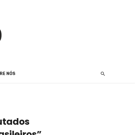
RE NÓS
utados
sileiros”