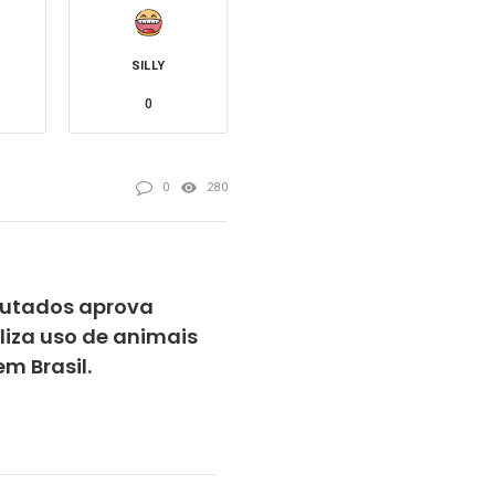
SILLY
0
0
280
utados aprova
liza uso de animais
m Brasil.