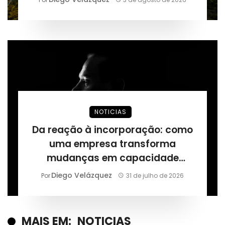
NOTICIAS
Da reação à incorporação: como
uma empresa transforma
mudanças em capacidade
permanente, segundo Márcio
Diego Velázquez
Por
31 de julho de 2026
Alaor de Araújo
MAIS EM:
NOTICIAS