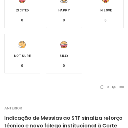
EXCITED
HAPPY
IN LOVE
0
0
0
NOT SURE
SILLY
0
0
0
108
ANTERIOR
Indicação de Messias ao STF sinaliza reforço
técnico e novo fôlego institucional à Corte