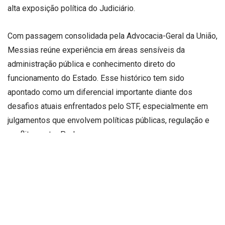
alta exposição política do Judiciário.
Com passagem consolidada pela Advocacia-Geral da União,
Messias reúne experiência em áreas sensíveis da
administração pública e conhecimento direto do
funcionamento do Estado. Esse histórico tem sido
apontado como um diferencial importante diante dos
desafios atuais enfrentados pelo STF, especialmente em
julgamentos que envolvem políticas públicas, regulação e
conflitos entre Poderes.
Nos círculos jurídicos, a avaliação predominante é de que
sua chegada pode contribuir para decisões mais
consistentes e alinhadas à realidade institucional do país. A
leitura é de que o Supremo tende a ganhar em
previsibilidade, um fator considerado essencial para a