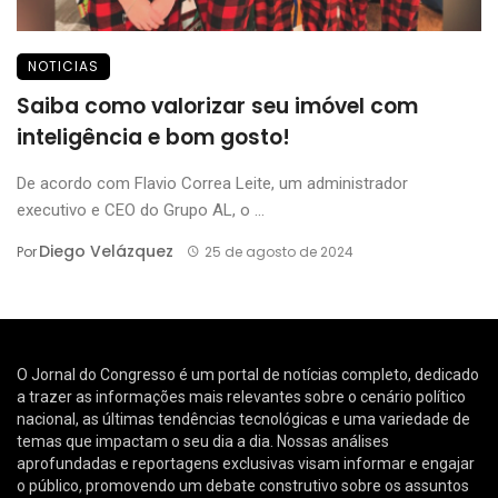
NOTICIAS
Saiba como valorizar seu imóvel com
inteligência e bom gosto!
De acordo com Flavio Correa Leite, um administrador
executivo e CEO do Grupo AL, o ...
Diego Velázquez
Por
25 de agosto de 2024
O Jornal do Congresso é um portal de notícias completo, dedicado
a trazer as informações mais relevantes sobre o cenário político
nacional, as últimas tendências tecnológicas e uma variedade de
temas que impactam o seu dia a dia. Nossas análises
aprofundadas e reportagens exclusivas visam informar e engajar
o público, promovendo um debate construtivo sobre os assuntos