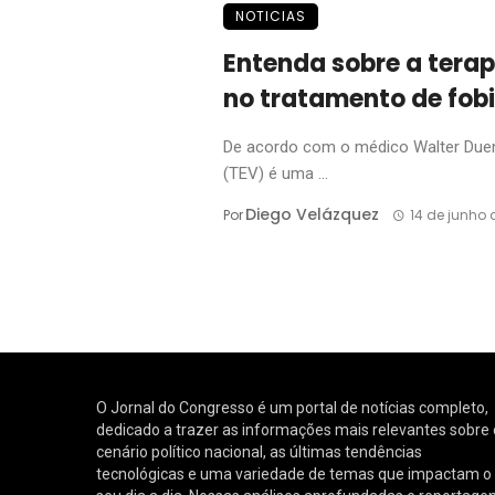
NOTICIAS
Entenda sobre a terap
no tratamento de fobi
De acordo com o médico Walter Duena
(TEV) é uma ...
Diego Velázquez
Por
14 de junho 
O Jornal do Congresso é um portal de notícias completo,
dedicado a trazer as informações mais relevantes sobre 
cenário político nacional, as últimas tendências
tecnológicas e uma variedade de temas que impactam o