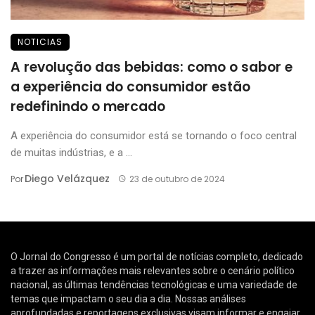
NOTICIAS
A revolução das bebidas: como o sabor e
a experiência do consumidor estão
redefinindo o mercado
A experiência do consumidor está se tornando o foco central
de muitas indústrias, e a ...
Diego Velázquez
Por
23 de outubro de 2024
O Jornal do Congresso é um portal de notícias completo, dedicado
a trazer as informações mais relevantes sobre o cenário político
nacional, as últimas tendências tecnológicas e uma variedade de
temas que impactam o seu dia a dia. Nossas análises
aprofundadas e reportagens exclusivas visam informar e engajar