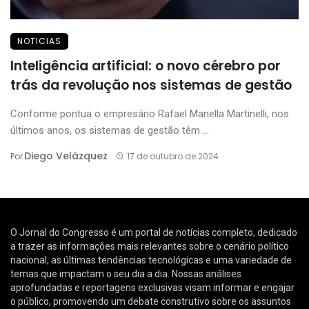
NOTICIAS
Inteligência artificial: o novo cérebro por
trás da revolução nos sistemas de gestão
Conforme pontua o empresário Rafael Manella Martinelli, nos
últimos anos, os sistemas de gestão têm ...
Diego Velázquez
Por
17 de outubro de 2024
O Jornal do Congresso é um portal de notícias completo, dedicado
a trazer as informações mais relevantes sobre o cenário político
nacional, as últimas tendências tecnológicas e uma variedade de
temas que impactam o seu dia a dia. Nossas análises
aprofundadas e reportagens exclusivas visam informar e engajar
o público, promovendo um debate construtivo sobre os assuntos