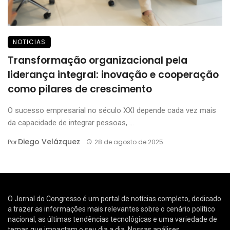
NOTICIAS
Transformação organizacional pela
liderança integral: inovação e cooperação
como pilares de crescimento
O sucesso empresarial no século XXI depende cada vez mais
da capacidade de integrar pessoas, ...
Diego Velázquez
Por
28 de agosto de 2025
O Jornal do Congresso é um portal de notícias completo, dedicado
a trazer as informações mais relevantes sobre o cenário político
nacional, as últimas tendências tecnológicas e uma variedade de
temas que impactam o seu dia a dia. Nossas análises