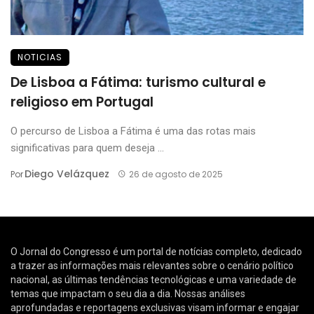
NOTICIAS
De Lisboa a Fátima: turismo cultural e
religioso em Portugal
O percurso de Lisboa a Fátima é uma das rotas mais
significativas para quem deseja ...
Diego Velázquez
Por
26 de agosto de 2025
O Jornal do Congresso é um portal de notícias completo, dedicado
a trazer as informações mais relevantes sobre o cenário político
nacional, as últimas tendências tecnológicas e uma variedade de
temas que impactam o seu dia a dia. Nossas análises
aprofundadas e reportagens exclusivas visam informar e engajar