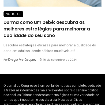
NOTICIAS
Durma como um bebê: descubra as
melhores estratégias para melhorar a
qualidade do seu sono
Descubra estratégias eficazes para melhorar a qualidade do
sono em adultos, desde hábitos saudáveis até ...
Diego Velázquez
Por
16 de setembro de 2024
O Jornal do Congresso é um portal de notícias completo, dedicado
a trazer as informações mais relevantes sobre o cenário político
nacional, as últimas tendências tecnológicas e uma variedade de
temas que impactam o seu dia a dia. Nossas análises
aprofundadas e reportagens exclusivas visam informar e engajar