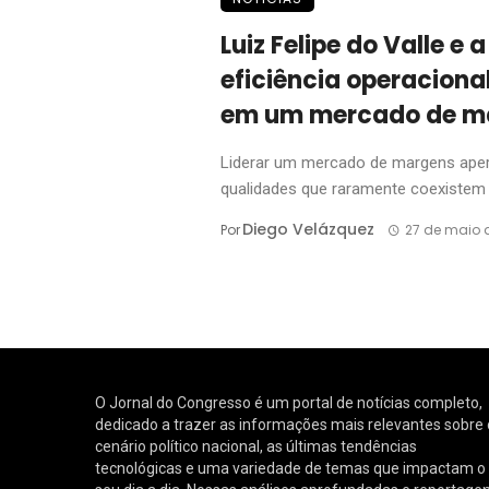
Luiz Felipe do Valle e
eficiência operaciona
em um mercado de m
Liderar um mercado de margens ape
qualidades que raramente coexistem n
Diego Velázquez
Por
27 de maio 
O Jornal do Congresso é um portal de notícias completo,
dedicado a trazer as informações mais relevantes sobre 
cenário político nacional, as últimas tendências
tecnológicas e uma variedade de temas que impactam o