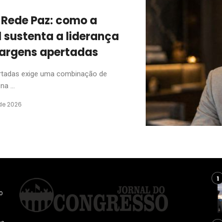
 a Rede Paz: como a
l sustenta a liderança
argens apertadas
rtadas exige uma combinação de
a ...
de 2026
o