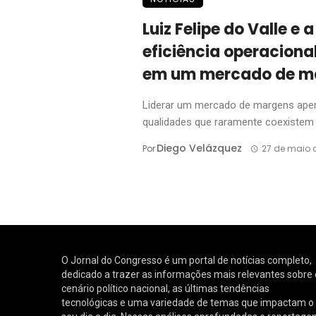
Luiz Felipe do Valle e
eficiência operaciona
em um mercado de m
Liderar um mercado de margens ape
qualidades que raramente coexistem n
Diego Velázquez
Por
27 de maio 
O Jornal do Congresso é um portal de notícias completo,
dedicado a trazer as informações mais relevantes sobre 
cenário político nacional, as últimas tendências
tecnológicas e uma variedade de temas que impactam o