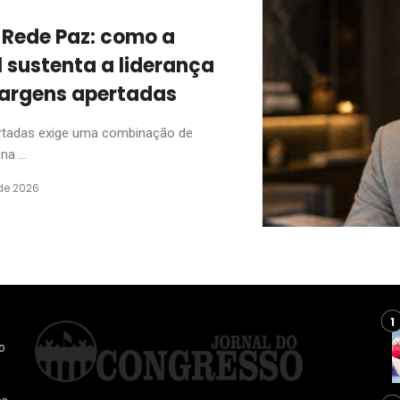
 a Rede Paz: como a
l sustenta a liderança
argens apertadas
rtadas exige uma combinação de
a ...
de 2026
o