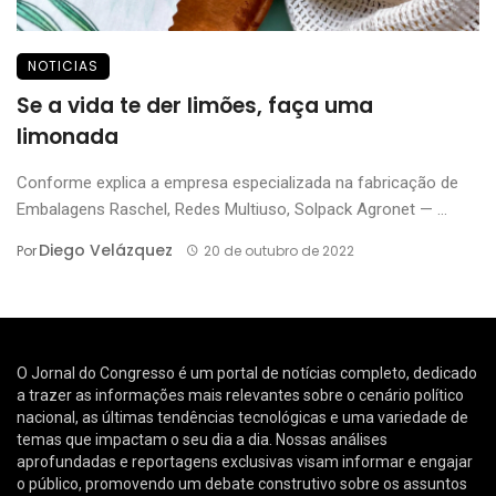
NOTICIAS
Se a vida te der limões, faça uma
limonada
Conforme explica a empresa especializada na fabricação de
Embalagens Raschel, Redes Multiuso, Solpack Agronet — ...
Diego Velázquez
Por
20 de outubro de 2022
O Jornal do Congresso é um portal de notícias completo, dedicado
a trazer as informações mais relevantes sobre o cenário político
nacional, as últimas tendências tecnológicas e uma variedade de
temas que impactam o seu dia a dia. Nossas análises
aprofundadas e reportagens exclusivas visam informar e engajar
o público, promovendo um debate construtivo sobre os assuntos