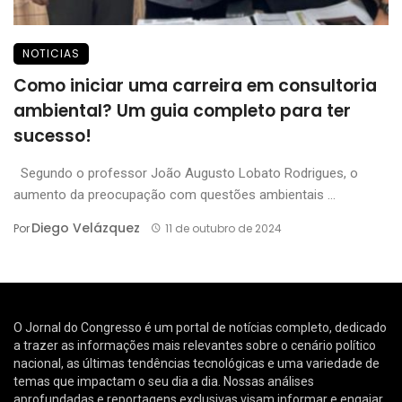
NOTICIAS
Como iniciar uma carreira em consultoria
ambiental? Um guia completo para ter
sucesso!
Segundo o professor João Augusto Lobato Rodrigues, o
aumento da preocupação com questões ambientais ...
Diego Velázquez
Por
11 de outubro de 2024
O Jornal do Congresso é um portal de notícias completo, dedicado
a trazer as informações mais relevantes sobre o cenário político
nacional, as últimas tendências tecnológicas e uma variedade de
temas que impactam o seu dia a dia. Nossas análises
aprofundadas e reportagens exclusivas visam informar e engajar