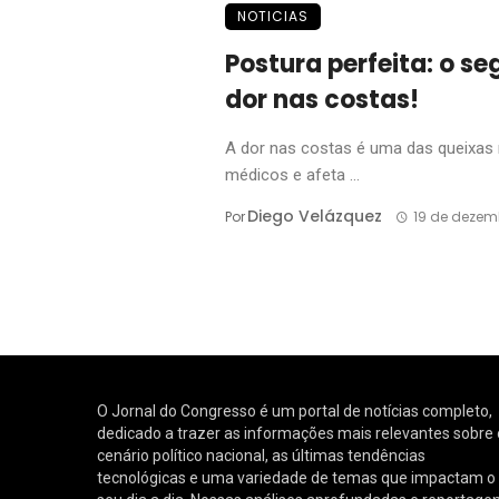
NOTICIAS
Postura perfeita: o s
dor nas costas!
A dor nas costas é uma das queixas
médicos e afeta ...
Diego Velázquez
Por
19 de dezem
O Jornal do Congresso é um portal de notícias completo,
dedicado a trazer as informações mais relevantes sobre 
cenário político nacional, as últimas tendências
tecnológicas e uma variedade de temas que impactam o