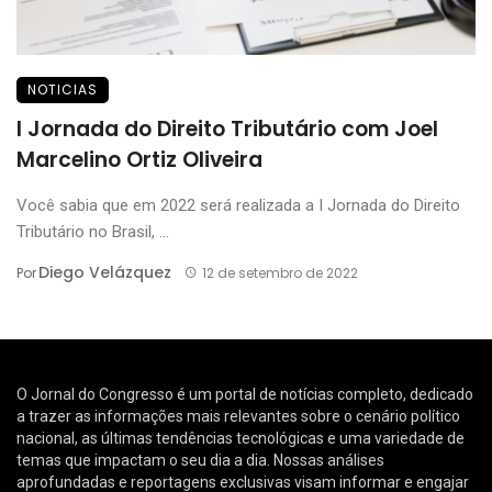
NOTICIAS
I Jornada do Direito Tributário com Joel
Marcelino Ortiz Oliveira
Você sabia que em 2022 será realizada a I Jornada do Direito
Tributário no Brasil, ...
Diego Velázquez
Por
12 de setembro de 2022
O Jornal do Congresso é um portal de notícias completo, dedicado
a trazer as informações mais relevantes sobre o cenário político
nacional, as últimas tendências tecnológicas e uma variedade de
temas que impactam o seu dia a dia. Nossas análises
aprofundadas e reportagens exclusivas visam informar e engajar