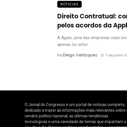
NOTICIAS
Direito Contratual: c
pelos acordos da App
A Apple, uma das empresas mais ino
apenas no setor ...
Diego Velázquez
Por
7 de junho d
O Jornal do Congresso é um portal de notícias completo,
dedicado a trazer as informações mais relevantes sobre 
cenário político nacional, as últimas tendências
tecnológicas e uma variedade de temas que impactam o