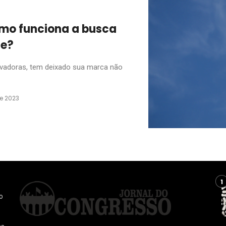
omo funciona a busca
le?
vadoras, tem deixado sua marca não
e 2023
o