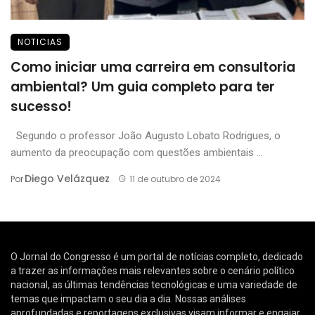
NOTICIAS
Como iniciar uma carreira em consultoria
ambiental? Um guia completo para ter
sucesso!
Segundo o professor João Augusto Lobato Rodrigues, o
aumento da preocupação com questões ambientais ...
Diego Velázquez
Por
11 de outubro de 2024
O Jornal do Congresso é um portal de notícias completo, dedicado
a trazer as informações mais relevantes sobre o cenário político
nacional, as últimas tendências tecnológicas e uma variedade de
temas que impactam o seu dia a dia. Nossas análises
aprofundadas e reportagens exclusivas visam informar e engajar