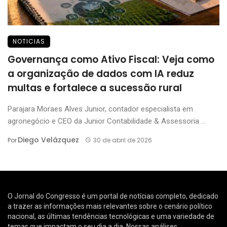
NOTICIAS
Governança como Ativo Fiscal: Veja como
a organização de dados com IA reduz
multas e fortalece a sucessão rural
Parajara Moraes Alves Junior, contador especialista em
agronegócio e CEO da Junior Contabilidade & Assessoria ...
Diego Velázquez
Por
30 de abril de 2026
O Jornal do Congresso é um portal de notícias completo, dedicado
a trazer as informações mais relevantes sobre o cenário político
nacional, as últimas tendências tecnológicas e uma variedade de
temas que impactam o seu dia a dia. Nossas análises