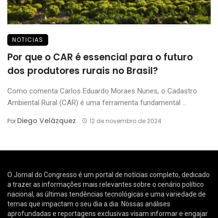
NOTICIAS
Por que o CAR é essencial para o futuro
dos produtores rurais no Brasil?
Como comenta Carlos Eduardo Moraes Nunes, o Cadastro
Ambiental Rural (CAR) é uma ferramenta fundamental ...
Diego Velázquez
Por
12 de novembro de 2024
O Jornal do Congresso é um portal de notícias completo, dedicado
a trazer as informações mais relevantes sobre o cenário político
nacional, as últimas tendências tecnológicas e uma variedade de
temas que impactam o seu dia a dia. Nossas análises
aprofundadas e reportagens exclusivas visam informar e engajar