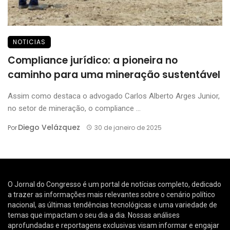
NOTICIAS
Compliance jurídico: a pioneira no
caminho para uma mineração sustentável
Assim como destaca o advogado Carlos Alberto Arges Junior,
no setor de mineração, o compliance ...
Diego Velázquez
Por
30 de janeiro de 2025
O Jornal do Congresso é um portal de notícias completo, dedicado
a trazer as informações mais relevantes sobre o cenário político
nacional, as últimas tendências tecnológicas e uma variedade de
temas que impactam o seu dia a dia. Nossas análises
aprofundadas e reportagens exclusivas visam informar e engajar