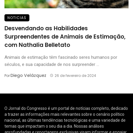
NOTICIAS
Desvendando as Habilidades
Surpreendentes de Animais de Estimação,
com Nathalia Belletato
Animais de estimação têm fascinado seres humanos por
séculos, e sua capacidade de nos surpreender ...
Diego Velázquez
Por
26 de fevereiro de 2024
O Jornal do Congresso é um portal de notícias completo, dedicado
a trazer as informações mais relevantes sobre o cenário político
nacional, as últimas tendências tecnológicas e uma variedade de
temas que impactam o seu dia a dia. Nossas análises
aprofundadas e reportagens exclusivas visam informar e engajar