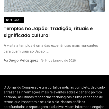
NOTICIAS
Templos no Japão: Tradição, rituais e
significado cultural
A visita a templos é uma das experiências mais marcantes
para quem viaja ao Japão, ...
Diego Velázquez
Por
14 de janeiro de 2026
O Jornal do Congresso é um portal de notícias completo, dedicado
a trazer as informações mais relevantes sobre o cenário político
nacional, as últimas tendências tecnológicas e uma variedade de
temas que impactam o seu dia a dia. Nossas análises
aprofundadas e reportagens exclusivas visam informar e engajar